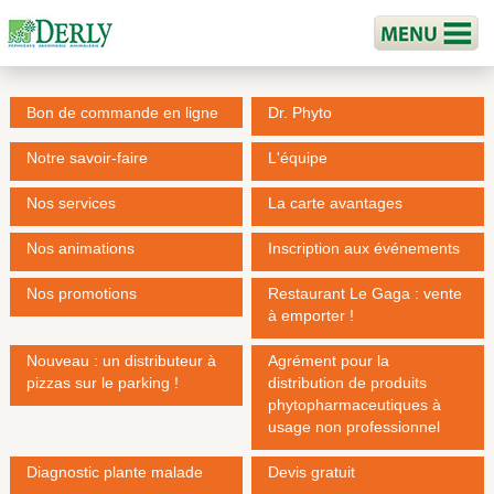
Bon de commande en ligne
Dr. Phyto
Notre savoir-faire
L'équipe
Nos services
La carte avantages
Nos animations
Inscription aux événements
Nos promotions
Restaurant Le Gaga : vente
à emporter !
Nouveau : un distributeur à
Agrément pour la
pizzas sur le parking !
distribution de produits
phytopharmaceutiques à
usage non professionnel
Diagnostic plante malade
Devis gratuit