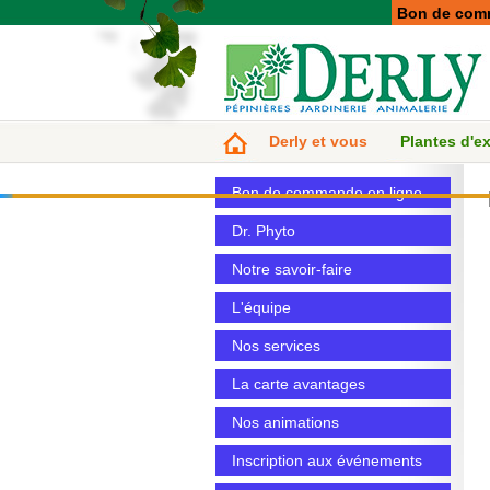
Bon de com
Derly et vous
Plantes d'ex
Bon de commande en ligne
Dr. Phyto
Notre savoir-faire
L'équipe
Nos services
La carte avantages
Nos animations
Inscription aux événements