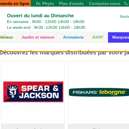
mande en ligne
Dr. Phyto
Plan d'accès
Contactez-nous
RN14 / D6014 - Les Thilliers En Vexin (27420)
Ouvert du lundi au Dimanche
Rech
En semaine : 9h00 - 12h00 14h00 - 18h30
Le week-end : 9h30 -12h30 14h00 - 18h30
térieur
Jardin et maison
Animalerie
BARF
Marques
Découvrez les marques distribuées par votre ja