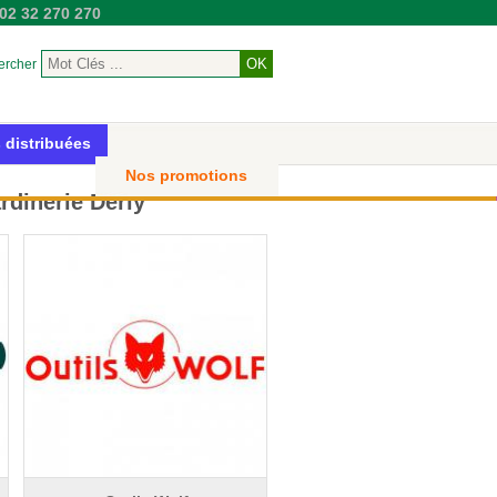
02 32 270 270
ercher
 distribuées
Nos promotions
rdinerie Derly