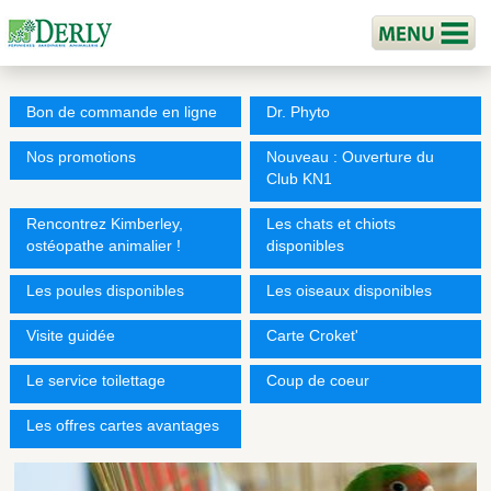
Bon de commande en ligne
Dr. Phyto
Nos promotions
Nouveau : Ouverture du
Club KN1
Rencontrez Kimberley,
Les chats et chiots
ostéopathe animalier !
disponibles
Les poules disponibles
Les oiseaux disponibles
Visite guidée
Carte Croket'
Le service toilettage
Coup de coeur
Les offres cartes avantages